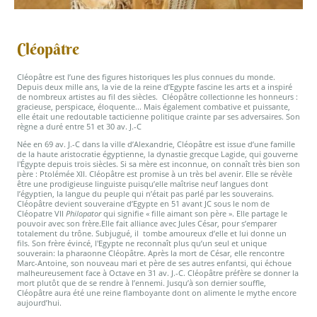
Cléopâtre
Cléopâtre est l’une des figures historiques les plus connues du monde.
Depuis deux mille ans, la vie de la reine d’Egypte fascine les arts et a inspiré
de nombreux artistes au fil des siècles. Cléopâtre collectionne les honneurs :
gracieuse, perspicace, éloquente... Mais également combative et puissante,
elle était une redoutable tacticienne politique crainte par ses adversaires. Son
règne a duré entre 51 et 30 av. J.-C
Née en 69 av. J.-C dans la ville d’Alexandrie, Cléopâtre est issue d’une famille
de la haute aristocratie égyptienne, la dynastie grecque Lagide, qui gouverne
l'Égypte depuis trois siècles. Si sa mère est inconnue, on connaît très bien son
père : Ptolémée XII. Cléopâtre est promise à un très bel avenir. Elle se révèle
être une prodigieuse linguiste puisqu’elle maîtrise neuf langues dont
l’égyptien, la langue du peuple qui n’était pas parlé par les souverains.
Cléopâtre devient souveraine d’Egypte en 51 avant JC sous le nom de
Cléopatre VII
Philopator
qui signifie « fille aimant son père ». Elle partage le
pouvoir avec son frère.Elle fait alliance avec Jules César, pour s’emparer
totalement du trône. Subjugué, il tombe amoureux d’elle et lui donne un
fils. Son frère évincé, l'Egypte ne reconnaît plus qu’un seul et unique
souverain: la pharaonne Cléopâtre. Après la mort de César, elle rencontre
Marc-Antoine, son nouveau mari et père de ses autres enfantsi, qui échoue
malheureusement face à Octave en 31 av. J.-C. Cléopâtre préfère se donner la
mort plutôt que de se rendre à l’ennemi. Jusqu’à son dernier souffle,
Cléopâtre aura été une reine flamboyante dont on alimente le mythe encore
aujourd’hui.