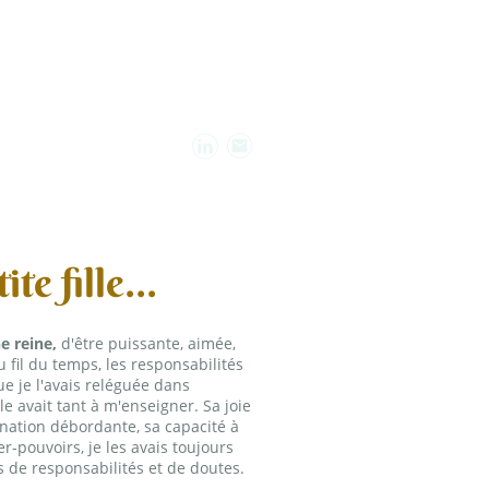
Ma vision
Mon parcours
ite fille...
ne reine,
d'être puissante, aimée,
u fil du temps, les responsabilités
que je l'avais reléguée dans
lle avait tant à m'enseigner. Sa joie
ination débordante, sa capacité à
er-pouvoirs, je les avais toujours
s de responsabilités et de doutes.